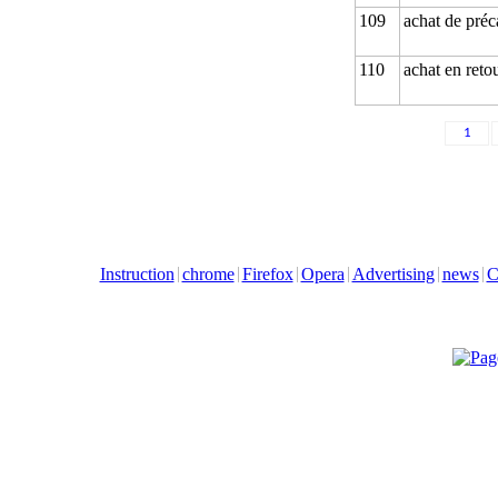
109
achat de préc
110
achat en reto
1
Instruction
chrome
Firefox
Opera
Advertising
news
C