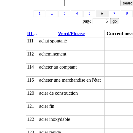
1
..
3
4
5
6
7
8
page
ID
Word/Phrase
Current mea
111
achat spontané
112
acheminement
114
acheter au comptant
116
acheter une marchandise en l'état
120
acier de construction
121
acier fin
122
acier inoxydable
123
acier rapide