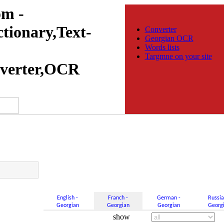
m -
tionary,Text-
Converter
Georgian OCR
Words lists
Targmne on your site
verter,OCR
English -
Franch -
German -
Russia
Georgian
Georgian
Georgian
Georg
show