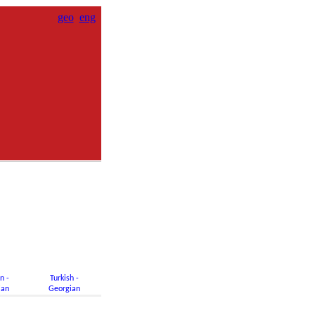
geo
eng
n -
Turkish -
ian
Georgian