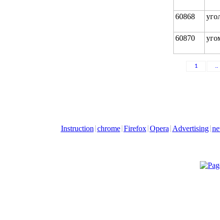
60868
уго
60870
уго
1
..
Instruction
chrome
Firefox
Opera
Advertising
ne