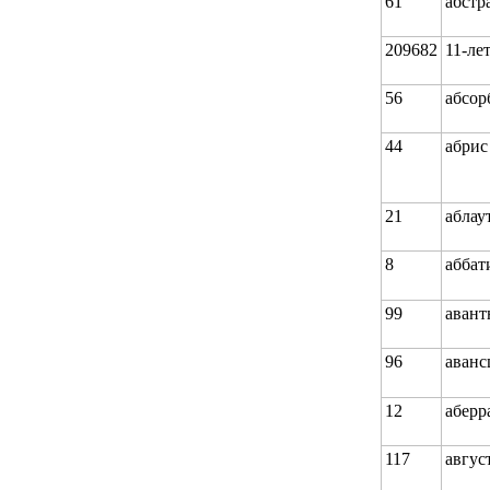
61
абстр
209682
11-ле
56
абсор
44
абрис
21
аблау
8
аббат
99
аван
96
аванс
12
аберр
117
авгус