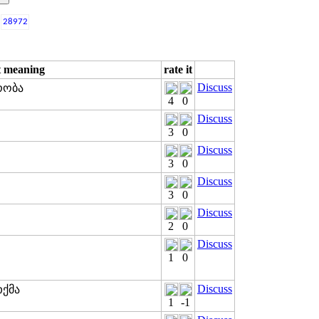
28972
t meaning
rate it
Discuss
რობა
4
0
Discuss
3
0
Discuss
3
0
Discuss
3
0
Discuss
2
0
Discuss
1
0
Discuss
თქმა
1
-1