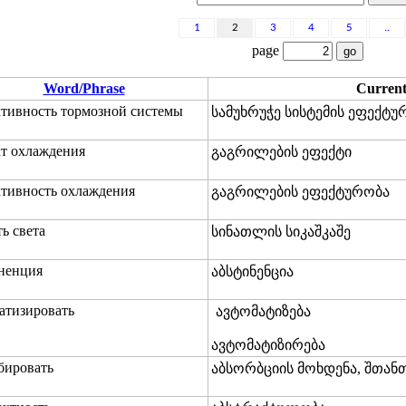
1
2
3
4
5
..
page
Word/Phrase
Curren
тивность тормозной системы
სამუხრუჭე სისტემის ეფექტუ
т охлаждения
გაგრილების ეფექტი
тивность охлаждения
გაგრილების ეფექტურობა
ть света
სინათლის სიკაშკაშე
ненция
აბსტინენცია
атизировать
ავტომატიზება
ავტომატიზირება
бировать
აბსორბციის მოხდენა, შთან