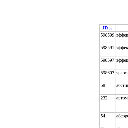
ID
598599
эффек
598591
эффек
598597
эффек
598603
яркос
58
абсти
232
автом
54
абсор