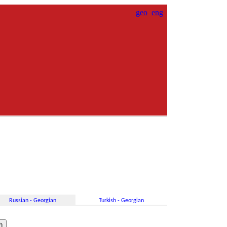
geo
eng
Russian - Georgian
Turkish - Georgian