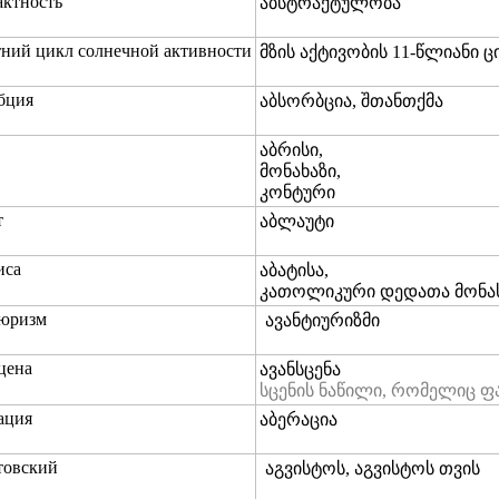
актность
აბსტრაქტულობა
тний цикл солнечной активности
მზის აქტივობის 11-წლიანი 
бция
აბსორბცია, შთანთქმა
აბრისი,
მონახაზი,
კონტური
т
აბლაუტი
иса
აბატისა,
კათოლიკური დედათა მონასტ
тюризм
ავანტიურიზმი
цена
ავანსცენა
სცენის ნაწილი, რომელიც ფ
ация
აბერაცია
товский
აგვისტოს, აგვისტოს თვის