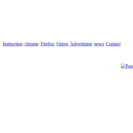
Instruction
chrome
Firefox
Opera
Advertising
news
Contact