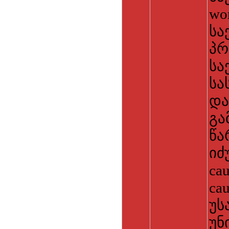
wo
სა
პრ
საქ
სა
და
გა
წა
იძ
ca
cau
უს
უნ