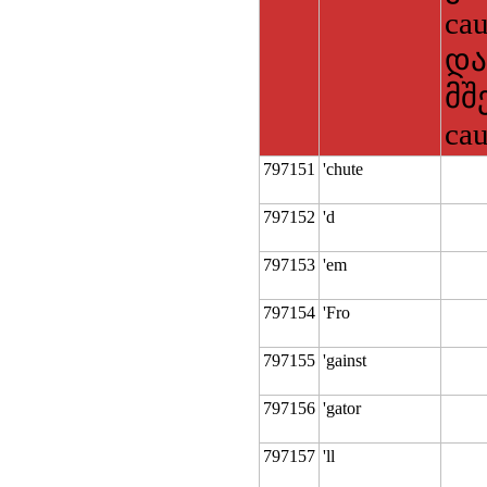
ca
და
მშ
ca
797151
'chute
797152
'd
797153
'em
797154
'Fro
797155
'gainst
797156
'gator
797157
'll