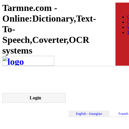
Tarmne.com -
Online:Dictionary,Text-
C
To-
W
T
Speech,Coverter,OCR
systems
Login
English - Georgian
Franch